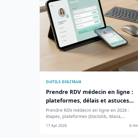
OUTILS DIGITAUX
Prendre RDV médecin en ligne :
plateformes, délais et astuces
pour 2026
Prendre RDV médecin en ligne en 2026 :
étapes, plateformes (Doctolib, Maiia,
Keldoc), délais moyens et astuces pour
17 Apr 2026
6 mi
obtenir un créneau rapidement.