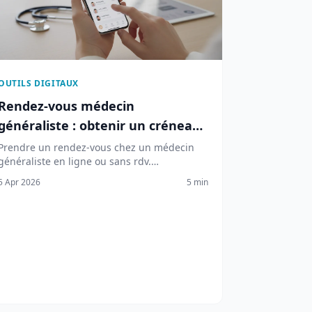
OUTILS DIGITAUX
Rendez-vous médecin
généraliste : obtenir un créneau
rapidement
Prendre un rendez-vous chez un médecin
généraliste en ligne ou sans rdv.
Plateformes, délais, tarifs 2026 et astuces
5 Apr 2026
5 min
pour consulter rapidement.