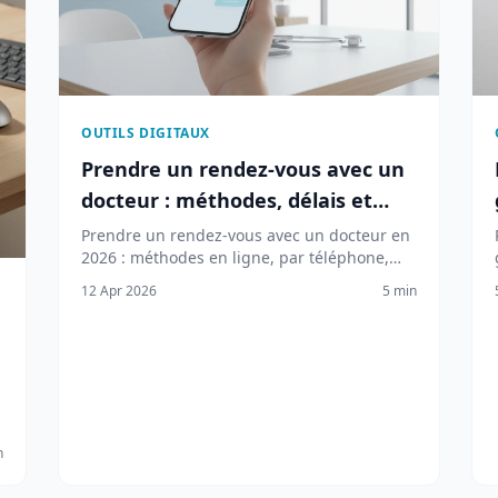
OUTILS DIGITAUX
Prendre un rendez-vous avec un
docteur : méthodes, délais et
astuces (2026)
Prendre un rendez-vous avec un docteur en
2026 : méthodes en ligne, par téléphone,
délais moyens (28 jours) et plateformes
12 Apr 2026
5 min
comme Doctolib ou Keldoc.
n