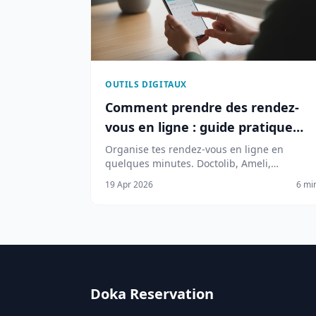
OUTILS DIGITAUX
Comment prendre des rendez-
vous en ligne : guide pratique
2026
Organise tes rendez-vous en ligne en
quelques minutes. Doctolib, Ameli,
préfecture : méthode étape par étape et
19 Apr 2026
6 mi
astuces pour gagner du temps au quotidien
Doka Reservation