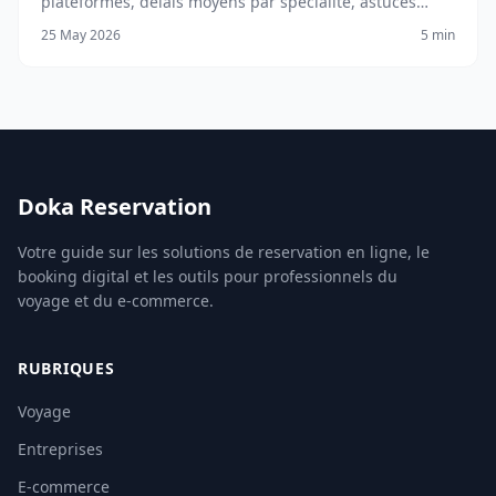
plateformes, délais moyens par spécialité, astuces
pour obtenir un créneau rapidement et fonctionnalités
25 May 2026
5 min
clés.
Doka Reservation
Votre guide sur les solutions de reservation en ligne, le
booking digital et les outils pour professionnels du
voyage et du e-commerce.
RUBRIQUES
Voyage
Entreprises
E-commerce